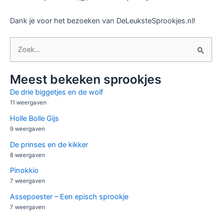
Dank je voor het bezoeken van DeLeuksteSprookjes.nl!
Z
o
e
Meest bekeken sprookjes
k
De drie biggetjes en de wolf
n
11 weergaven
a
Holle Bolle Gijs
9 weergaven
a
r
De prinses en de kikker
8 weergaven
:
Pinokkio
7 weergaven
Assepoester – Een episch sprookje
7 weergaven