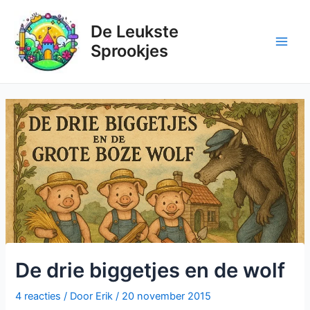
Ga
naar
De Leukste
de
Sprookjes
inhoud
De drie biggetjes en de wolf
4 reacties
/ Door
Erik
/
20 november 2015