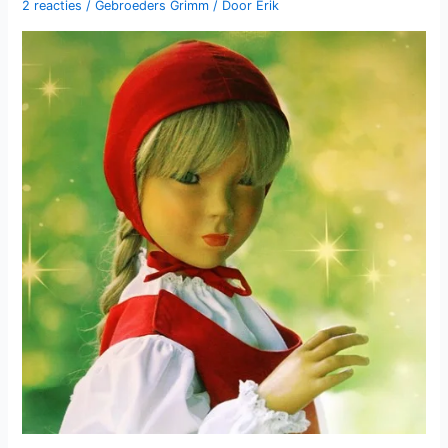
2 reacties
/
Gebroeders Grimm
/ Door
Erik