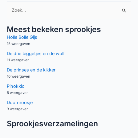
Z
o
e
Meest bekeken sprookjes
k
Holle Bolle Gijs
n
15 weergaven
a
De drie biggetjes en de wolf
a
11 weergaven
r
De prinses en de kikker
:
10 weergaven
Pinokkio
5 weergaven
Doornroosje
3 weergaven
Sprookjesverzamelingen