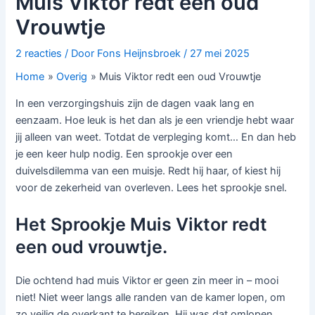
Muis Viktor redt een oud
Vrouwtje
2 reacties
/ Door
Fons Heijnsbroek
/
27 mei 2025
Home
Overig
Muis Viktor redt een oud Vrouwtje
In een verzorgingshuis zijn de dagen vaak lang en
eenzaam. Hoe leuk is het dan als je een vriendje hebt waar
jij alleen van weet. Totdat de verpleging komt… En dan heb
je een keer hulp nodig. Een sprookje over een
duivelsdilemma van een muisje. Redt hij haar, of kiest hij
voor de zekerheid van overleven. Lees het sprookje snel.
Het Sprookje Muis Viktor redt
een oud vrouwtje.
Die ochtend had muis Viktor er geen zin meer in – mooi
niet! Niet weer langs alle randen van de kamer lopen, om
zo veilig de overkant te bereiken. Hij was dat omlopen