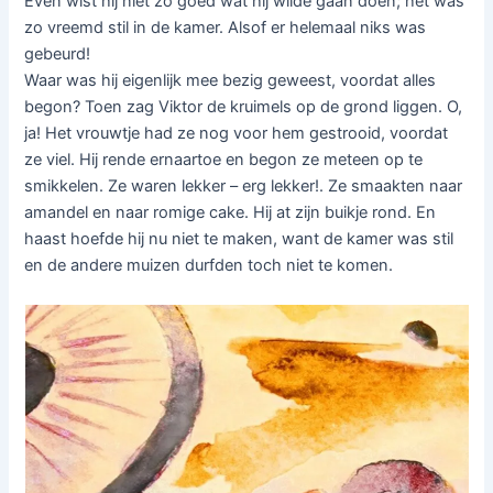
Even wist hij niet zo goed wat hij wilde gaan doen; het was
zo vreemd stil in de kamer. Alsof er helemaal niks was
gebeurd!
Waar was hij eigenlijk mee bezig geweest, voordat alles
begon? Toen zag Viktor de kruimels op de grond liggen. O,
ja! Het vrouwtje had ze nog voor hem gestrooid, voordat
ze viel. Hij rende ernaartoe en begon ze meteen op te
smikkelen. Ze waren lekker – erg lekker!. Ze smaakten naar
amandel en naar romige cake. Hij at zijn buikje rond. En
haast hoefde hij nu niet te maken, want de kamer was stil
en de andere muizen durfden toch niet te komen.