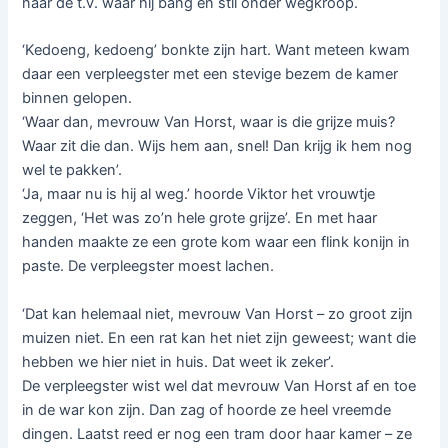
naar de t.v. waar hij bang en stil onder wegkroop.
‘Kedoeng, kedoeng’ bonkte zijn hart. Want meteen kwam
daar een verpleegster met een stevige bezem de kamer
binnen gelopen.
‘Waar dan, mevrouw Van Horst, waar is die grijze muis?
Waar zit die dan. Wijs hem aan, snel! Dan krijg ik hem nog
wel te pakken’.
‘Ja, maar nu is hij al weg.’ hoorde Viktor het vrouwtje
zeggen, ‘Het was zo’n hele grote grijze’. En met haar
handen maakte ze een grote kom waar een flink konijn in
paste. De verpleegster moest lachen.
‘Dat kan helemaal niet, mevrouw Van Horst – zo groot zijn
muizen niet. En een rat kan het niet zijn geweest; want die
hebben we hier niet in huis. Dat weet ik zeker’.
De verpleegster wist wel dat mevrouw Van Horst af en toe
in de war kon zijn. Dan zag of hoorde ze heel vreemde
dingen. Laatst reed er nog een tram door haar kamer – ze