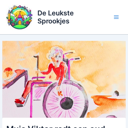
Ga
naar
De Leukste
de
Sprookjes
inhoud