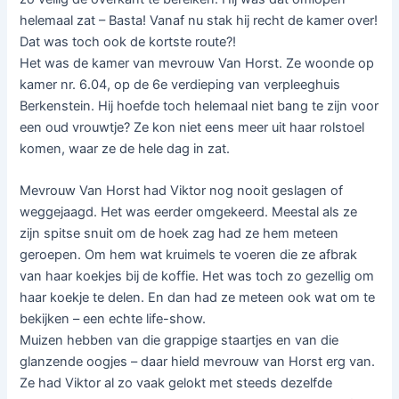
helemaal zat – Basta! Vanaf nu stak hij recht de kamer over!
Dat was toch ook de kortste route?!
Het was de kamer van mevrouw Van Horst. Ze woonde op
kamer nr. 6.04, op de 6e verdieping van verpleeghuis
Berkenstein. Hij hoefde toch helemaal niet bang te zijn voor
een oud vrouwtje? Ze kon niet eens meer uit haar rolstoel
komen, waar ze de hele dag in zat.
Mevrouw Van Horst had Viktor nog nooit geslagen of
weggejaagd. Het was eerder omgekeerd. Meestal als ze
zijn spitse snuit om de hoek zag had ze hem meteen
geroepen. Om hem wat kruimels te voeren die ze afbrak
van haar koekjes bij de koffie. Het was toch zo gezellig om
haar koekje te delen. En dan had ze meteen ook wat om te
bekijken – een echte life-show.
Muizen hebben van die grappige staartjes en van die
glanzende oogjes – daar hield mevrouw van Horst erg van.
Ze had Viktor al zo vaak gelokt met steeds dezelfde