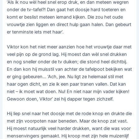
‘Als ik nou wèl heel snel erop druk, en dan meteen wegren
onder de tv-tafel?! Dan gaat het doosje hard toeteren en
komt er beslist meteen iemand kijken. Die zou het oude
vrouwtje zien liggen en direct hulp gaan halen. Dan gebeurt
er tenminste iets met haar’.
Viktor kon het niet meer aanzien hoe het vrouwtje daar met
veel pijn op de grond lag. Hij moest dan wèl snel drukken
en nog sneller onder de tv duiken; die stond heel dichtbij.
En dan kon hij muisstil van achter de tafelpoot bekijken wat
er ging gebeuren… ‘Ach, jee. Nu ligt ze helemaal stil met
haar ogen dicht, en zie ik een paar tranen vallen. Dat kan
niet – ik moet wat doen. Nu! En niet naar mijn vader kijken!
Gewoon doen, Viktor’ zei hij dapper tegen zichzelf.
Hij liep snel naar het doosje met de rode knop en drukte die
met zijn voorpoten naar beneden. Maar de knop zat vast.
Hij moest natuurlijk veel harder drukken, want die was voor
mensenvingers gemaakt. Hij kroop met zijn hele muizenlijf