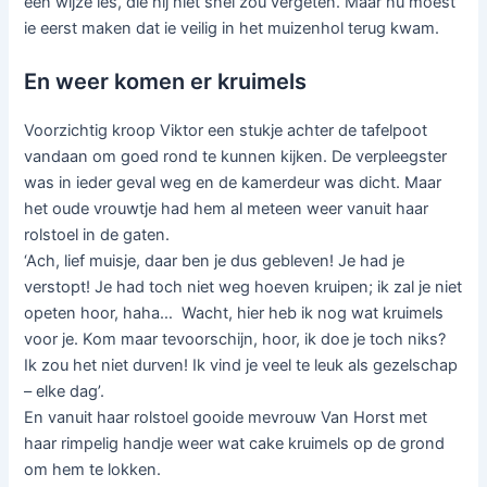
een wijze les, die hij niet snel zou vergeten. Maar nu moest
ie eerst maken dat ie veilig in het muizenhol terug kwam.
En weer komen er kruimels
Voorzichtig kroop Viktor een stukje achter de tafelpoot
vandaan om goed rond te kunnen kijken. De verpleegster
was in ieder geval weg en de kamerdeur was dicht. Maar
het oude vrouwtje had hem al meteen weer vanuit haar
rolstoel in de gaten.
‘Ach, lief muisje, daar ben je dus gebleven! Je had je
verstopt! Je had toch niet weg hoeven kruipen; ik zal je niet
opeten hoor, haha… Wacht, hier heb ik nog wat kruimels
voor je. Kom maar tevoorschijn, hoor, ik doe je toch niks?
Ik zou het niet durven! Ik vind je veel te leuk als gezelschap
– elke dag’.
En vanuit haar rolstoel gooide mevrouw Van Horst met
haar rimpelig handje weer wat cake kruimels op de grond
om hem te lokken.