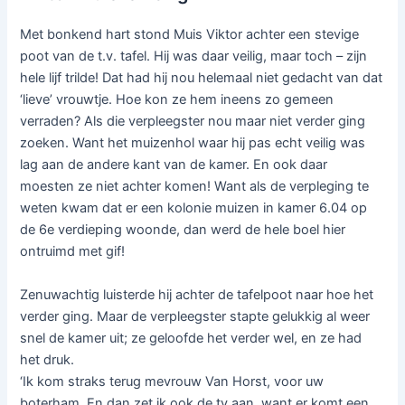
Met bonkend hart stond Muis Viktor achter een stevige
poot van de t.v. tafel. Hij was daar veilig, maar toch – zijn
hele lijf trilde! Dat had hij nou helemaal niet gedacht van dat
‘lieve’ vrouwtje. Hoe kon ze hem ineens zo gemeen
verraden? Als die verpleegster nou maar niet verder ging
zoeken. Want het muizenhol waar hij pas echt veilig was
lag aan de andere kant van de kamer. En ook daar
moesten ze niet achter komen! Want als de verpleging te
weten kwam dat er een kolonie muizen in kamer 6.04 op
de 6e verdieping woonde, dan werd de hele boel hier
ontruimd met gif!
Zenuwachtig luisterde hij achter de tafelpoot naar hoe het
verder ging. Maar de verpleegster stapte gelukkig al weer
snel de kamer uit; ze geloofde het verder wel, en ze had
het druk.
‘Ik kom straks terug mevrouw Van Horst, voor uw
boterham. En dan zet ik ook de tv aan, want er komt een