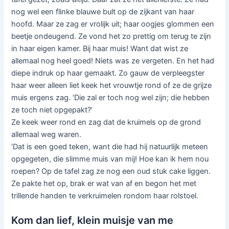
nog wel een flinke blauwe bult op de zijkant van haar
hoofd. Maar ze zag er vrolijk uit; haar oogjes glommen een
beetje ondeugend. Ze vond het zo prettig om terug te zijn
in haar eigen kamer. Bij haar muis! Want dat wist ze
allemaal nog heel goed! Niets was ze vergeten. En het had
diepe indruk op haar gemaakt. Zo gauw de verpleegster
haar weer alleen liet keek het vrouwtje rond of ze de grijze
muis ergens zag. ‘Die zal er toch nog wel zijn; die hebben
ze toch niet opgepakt?’
Ze keek weer rond en zag dat de kruimels op de grond
allemaal weg waren.
‘Dat is een goed teken, want die had hij natuurlijk meteen
opgegeten, die slimme muis van mij! Hoe kan ik hem nou
roepen? Op de tafel zag ze nog een oud stuk cake liggen.
Ze pakte het op, brak er wat van af en begon het met
trillende handen te verkruimelen rondom haar rolstoel.
Kom dan lief, klein muisje van me