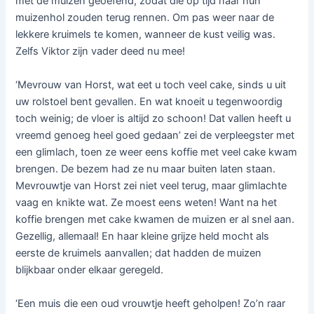
met de muizen geoefend, zodat die op tijd naar hun
muizenhol zouden terug rennen. Om pas weer naar de
lekkere kruimels te komen, wanneer de kust veilig was.
Zelfs Viktor zijn vader deed nu mee!
‘Mevrouw van Horst, wat eet u toch veel cake, sinds u uit
uw rolstoel bent gevallen. En wat knoeit u tegenwoordig
toch weinig; de vloer is altijd zo schoon! Dat vallen heeft u
vreemd genoeg heel goed gedaan’ zei de verpleegster met
een glimlach, toen ze weer eens koffie met veel cake kwam
brengen. De bezem had ze nu maar buiten laten staan.
Mevrouwtje van Horst zei niet veel terug, maar glimlachte
vaag en knikte wat. Ze moest eens weten! Want na het
koffie brengen met cake kwamen de muizen er al snel aan.
Gezellig, allemaal! En haar kleine grijze held mocht als
eerste de kruimels aanvallen; dat hadden de muizen
blijkbaar onder elkaar geregeld.
‘Een muis die een oud vrouwtje heeft geholpen! Zo’n raar