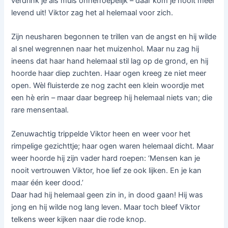
verdrink je als muis onherroepelijk – daar kom je nooit meer
levend uit! Viktor zag het al helemaal voor zich.
Zijn neusharen begonnen te trillen van de angst en hij wilde
al snel wegrennen naar het muizenhol. Maar nu zag hij
ineens dat haar hand helemaal stil lag op de grond, en hij
hoorde haar diep zuchten. Haar ogen kreeg ze niet meer
open. Wèl fluisterde ze nog zacht een klein woordje met
een hè erin – maar daar begreep hij helemaal niets van; die
rare mensentaal.
Zenuwachtig trippelde Viktor heen en weer voor het
rimpelige gezichttje; haar ogen waren helemaal dicht. Maar
weer hoorde hij zijn vader hard roepen: ‘Mensen kan je
nooit vertrouwen Viktor, hoe lief ze ook lijken. En je kan
maar één keer dood.’
Daar had hij helemaal geen zin in, in dood gaan! Hij was
jong en hij wilde nog lang leven. Maar toch bleef Viktor
telkens weer kijken naar die rode knop.