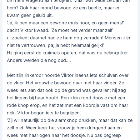
om hem vragend aan te kijken. Maar wat wilde ze dan van
hem? Ook haar mond bewoog ze een beetje, maar er
kwam geen geluid uit.
‘Ja, ik ben maar een gewone muis hoor, en geen mens!’
dacht Viktor kwaad. ‘Ze moet het verder maar zelf
uitzoeken; daarnet had ze hem nog verraden! Mensen zijn
niet te vertrouwen, pa; je hebt helemaal gelijk!’
Hij ging eerst de kruimels opeten, dat was nu belangrijker.
Anders werden die nog oud….
Met zijn linkeroor hoorde Viktor ineens iets schuiven over
de vloer. Het vrouwtje bewoog daar met haar vinger. Ze
wees iets aan dat ook op de grond was gevallen; hij zag
het liggen bij haar hoofd. Een klein rond doosje met een
rode knop erop, en het zat met een koordje vast om haar
nek. Viktor begon iets te begrijpen.
‘Zij wil natuurlijk op die alarmknop drukken, maar dat kan ze
zelf niet. Weer keek het vrouwtje hem dringend aan en
wees met haar ogen naar het doosje. Nu pas begreep