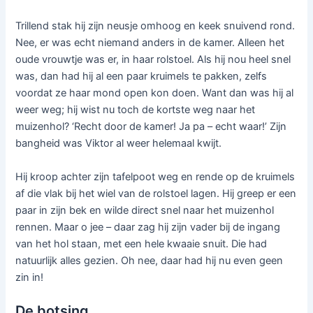
Trillend stak hij zijn neusje omhoog en keek snuivend rond.
Nee, er was echt niemand anders in de kamer. Alleen het
oude vrouwtje was er, in haar rolstoel. Als hij nou heel snel
was, dan had hij al een paar kruimels te pakken, zelfs
voordat ze haar mond open kon doen. Want dan was hij al
weer weg; hij wist nu toch de kortste weg naar het
muizenhol? ‘Recht door de kamer! Ja pa – echt waar!’ Zijn
bangheid was Viktor al weer helemaal kwijt.
Hij kroop achter zijn tafelpoot weg en rende op de kruimels
af die vlak bij het wiel van de rolstoel lagen. Hij greep er een
paar in zijn bek en wilde direct snel naar het muizenhol
rennen. Maar o jee – daar zag hij zijn vader bij de ingang
van het hol staan, met een hele kwaaie snuit. Die had
natuurlijk alles gezien. Oh nee, daar had hij nu even geen
zin in!
De botsing