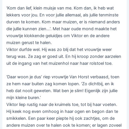
‘Kom dan lief, klein muisje van me. Kom dan, ik heb wat
lekkers voor jou. En voor jullie allemaal, als jullie tenminste
durven te komen. Kom maar muizen, er is niemand anders
die jullie kunnen zien…‘. Met haar oude mond maakte het
vrouwtje klokkende geluidjes om Viktor en de andere
muizen gerust te halen.
Viktor durfde wel. Hij was zo blij dat het vrouwtje weer
terug was. Ze zag er goed uit. En hij kroop zonder aarzelen
uit de ingang van het muizenhol naar haar rolstoel toe.
‘Daar woon je dus’ riep vrouwtje Van Horst verbaasd, toen
ze hem naar buiten zag komen lopen. ‘Zo dichtbij, en ik
heb dat nooit geweten. Wat ben je slim! Eigenlijk zijn jullie
mijn kleine buren.’
Viktor liep rustig naar de kruimels toe, tot bij haar voeten.
Hij keek nog even omhoog in haar ogen en begon dan te
smikkelen. Een paar keer piepte hij ook zachtjes, om de
andere muizen over te halen ook te komen; er lagen zoveel