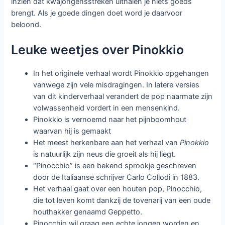
inzien dat kwajongensstreken uithalen je niets goeds
brengt. Als je goede dingen doet word je daarvoor
beloond.
Leuke weetjes over Pinokkio
In het originele verhaal wordt Pinokkio opgehangen
vanwege zijn vele misdragingen. In latere versies
van dit kinderverhaal verandert de pop naarmate zijn
volwassenheid vordert in een mensenkind.
Pinokkio is vernoemd naar het pijnboomhout
waarvan hij is gemaakt
Het meest herkenbare aan het verhaal van
Pinokkio
is natuurlijk zijn neus die groeit als hij liegt.
“Pinocchio” is een bekend sprookje geschreven
door de Italiaanse schrijver Carlo Collodi in 1883.
Het verhaal gaat over een houten pop, Pinocchio,
die tot leven komt dankzij de tovenarij van een oude
houthakker genaamd Geppetto.
Pinocchio wil graag een echte jongen worden en