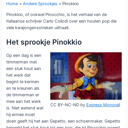
Home
Andere Sprookjes
Pinokkio
Pinokkio, of ookwel Pinocchio, is het verhaal van de
Italiaanse schrijver Carlo Collodi over een houten pop die
vele kwajongensstreken uithaalt.
Het sprookje Pinokkio
Op een dag is een
timmerman met
een stuk hout aan
het werk dat
begint te kermen
en te kreunen als
de timmerman er
mee aan het werk
CC BY-NC-ND by
Express Monorail
is. Niet wetend wat
hij ermee moet
doen geeft hij het aan Gepetto, een schoenmaker. Gepetto
bewerkt het stuk hout tot een pop, die hij Pinocchio noemt.