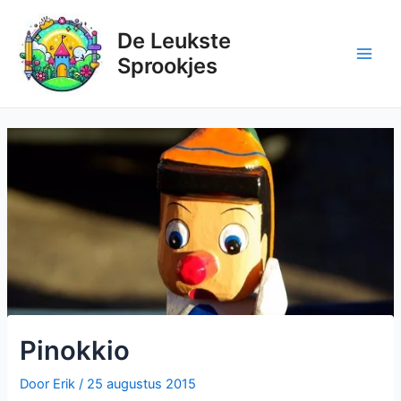
Ga
naar
De Leukste
de
Sprookjes
inhoud
Pinokkio
Door
Erik
/
25 augustus 2015