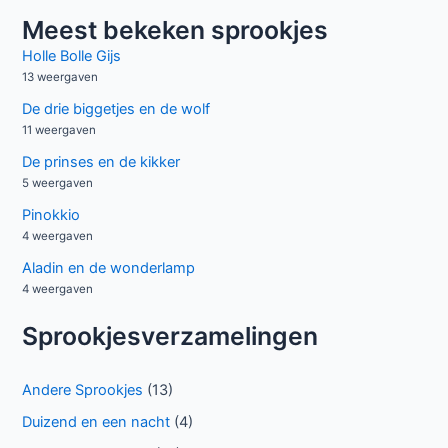
e
Meest bekeken sprookjes
k
Holle Bolle Gijs
n
13 weergaven
a
De drie biggetjes en de wolf
a
11 weergaven
r
De prinses en de kikker
:
5 weergaven
Pinokkio
4 weergaven
Aladin en de wonderlamp
4 weergaven
Sprookjesverzamelingen
Andere Sprookjes
(13)
Duizend en een nacht
(4)